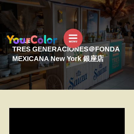
内
容
を
ス
キ
TITLE
ッ
TRES GENERACIONES＠FONDA
プ
MEXICANA New York 銀座店