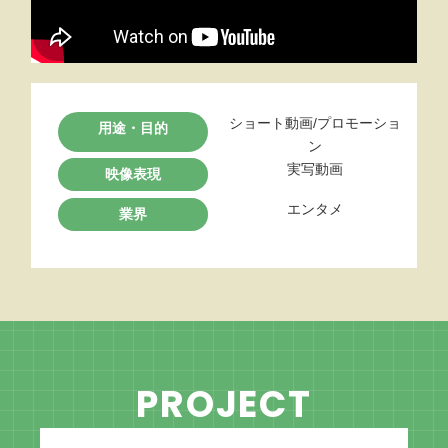
ショート動画
/
プロモーショ
用途・目的
ン
実写動画
映像表現
エンタメ
業界
PROJECT