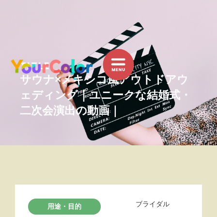
内
容
を
ス
キ
TITLE
ッ
サウナ×メキシコ風アウトドアウ
プ
ェディング｜ユニークな結婚式・
二次会演出の動画｜
ブライダル
用途・目的