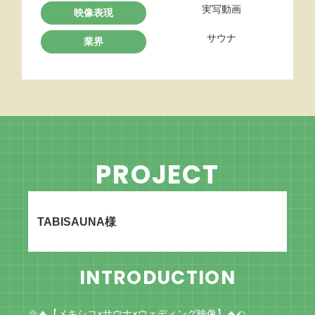
実写動画
映像表現
サウナ
業界
PROJECT
TABISAUNA
様
INTRODUCTION
🌞🔥【メキシコ×サウナ×ウェディング映像】🔥🌮