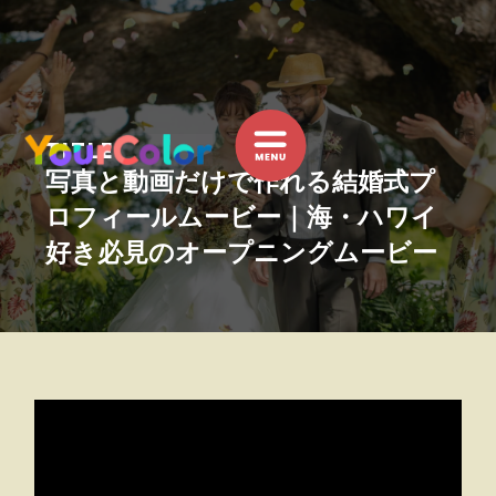
内
容
を
ス
キ
TITLE
ッ
写真と動画だけで作れる結婚式プ
プ
ロフィールムービー｜海・ハワイ
好き必見のオープニングムービー