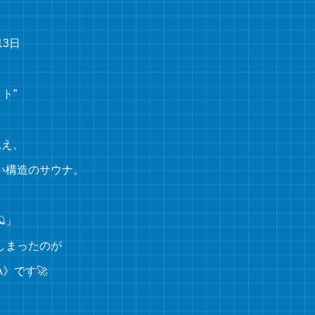
13日
ト”
見え、
い構造のサウナ。
」
しまったのが
A》です🚀