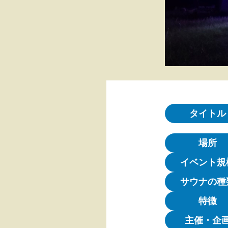
タイトル
場所
イベント規
サウナの種
特徴
主催・企