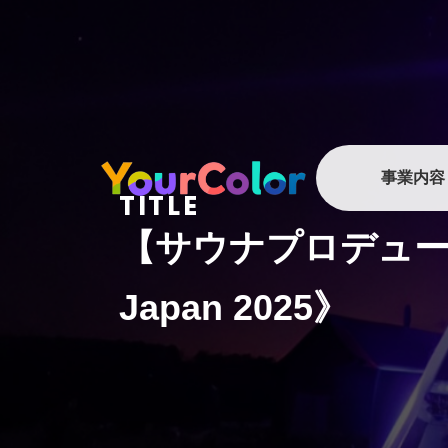
内
容
を
ス
キ
ッ
事業内容
プ
TITLE
【サウナプロデュース
Japan 2025》