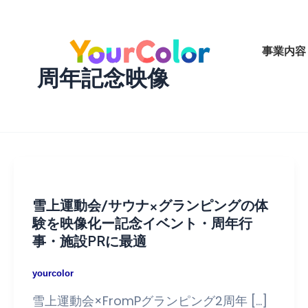
内
容
を
事業内容
ス
周年記念映像
キ
ッ
プ
雪上運動会/サウナ×グランピングの体
験を映像化ー記念イベント・周年行
事・施設PRに最適
yourcolor
雪上運動会×FromPグランピング2周年 […]