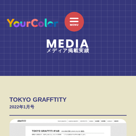
内
容
を
ス
キ
MEDIA
ッ
メディア掲載実績
プ
TOKYO GRAFFTITY
2022年1月号